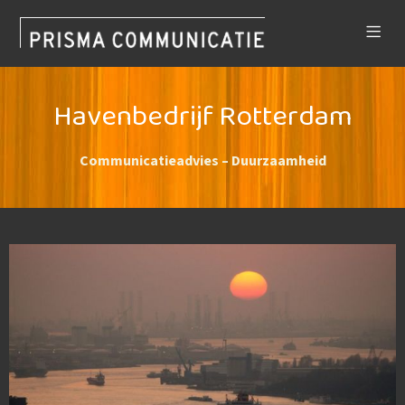
Havenbedrijf Rotterdam
Communicatieadvies – Duurzaamheid